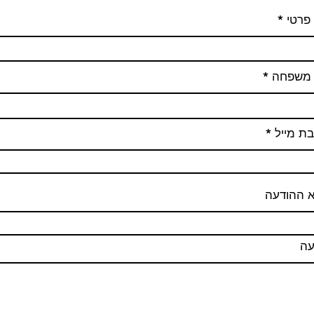
פרטי
משפחה
ת מייל
א ההודעה
עה