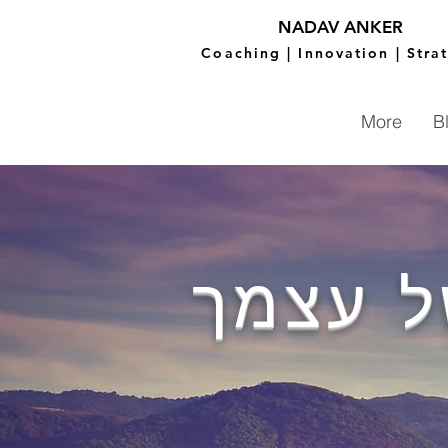
NADAV ANKER
Coaching | Innovation | Stra
More
B
ל עצמך