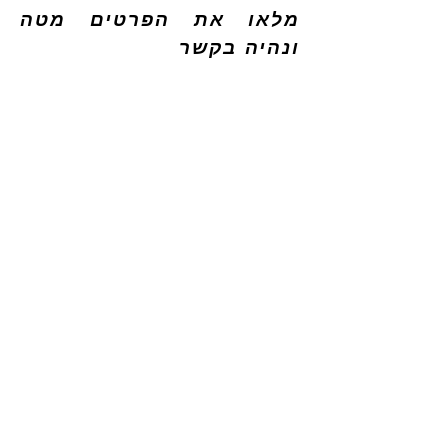
מלאו את הפרטים מטה
ונהיה בקשר
הנחות ייסוד
אנחנו יכולים וצריכים לקחת
אחריות על החיים שלנו.
נוכל ללמוד כיצד לעשות
זאת.
עם הכוונה, מאמץ בכיוון
הנכון ורצון נוכל להשיג
מטרות רבות בחיינו.
אנחנו מאמינים שכל אחד
יכול לעשות שינוי.